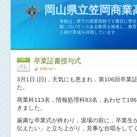
岡山県立笠岡商業
本校は，県下の商業高校で２番目に歴史
動」のバランスある教育を推進し，教育
人材の育成を目指しています。
卒業証書授与式
3月
01
笠商の日々
3月1日 (日)，天気にも恵まれ，第106回卒
た。
商業科113名，情報処理科83名，あわせて1
きました。
厳粛な卒業式が終わり，退場の前に，卒業生
伝えたい」と立ち上がり，見事な合唱をして