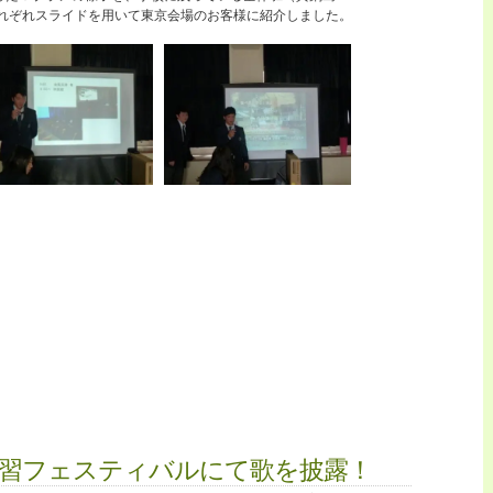
4,010
それぞれスライドを用いて東京会場のお客様に紹介しました。
ツ
ア
ー
②
東
京
ー
津
山
商
業
ー
笠
岡
商
業
中
継
は
学習フェスティバルにて歌を披露！