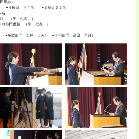
高田里紗）
名 ●４種目 ４４名 ●３種目３３名
４名
賞） （平 七海 ）
ソロ部門優勝 （平 七海 ）
） ●短歌部門（石原 えみ） ●俳句部門（高田 里紗）