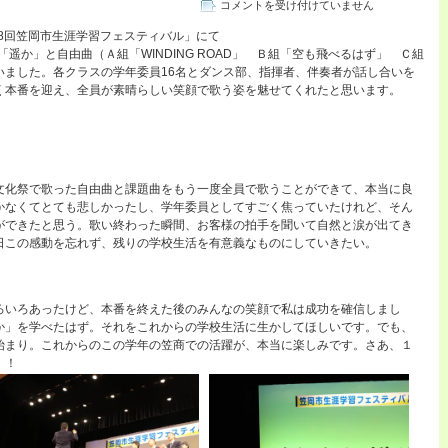
１
コメントを受け付けていません
年
28回笠岡市生涯学習フェスティバル」にて
生
「遥か」と自由曲（Ａ組「WINDING ROAD」 Ｂ組「空も飛べるはず」 Ｃ組
生
いました。各クラスの学年委員16名とダンス部、指揮者、伴奏者が話し合いを
涯
く本番を迎え、全員が素晴らしい笑顔で歌う姿を魅せてくれたと思います。
学
習
フ
ェ
ス
テ
文化祭で歌った自由曲と課題曲をもう一度全員で歌うことができて、本当に良
ィ
かなくてとても悲しかったし、学年委員としてすごく焦っていたけれど、そん
バ
ができたと思う。歌い終わった瞬間、お客様の拍手を聞いて自然と涙が出てき
ル
日この感動を忘れず、残りの学校生活を有意義なものにしていきたい。
に
て
歌
ろいろあったけど、本番を終えた後のみんなの笑顔で私は成功を確信しまし
を
か」を学べたはず。それをこれからの学校生活に生かしてほしいです。でも、
披
始まり。これからのこの学年の笠商での活躍が、本当に楽しみです。さあ、１
露！
！！
は