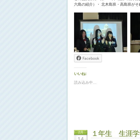
六島の紹介）・ 北木島班・高島班が
Facebook
いいね:
読み込み中…
１年生 生涯
2月
14