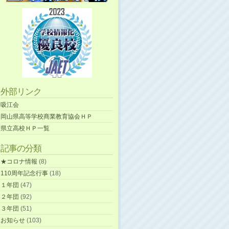
外部リンク
吸江会
岡山県高等学校商業教育協会ＨＰ
県立高校ＨＰ一覧
記事の分類
★コロナ情報
(8)
110周年記念行事
(18)
１年団
(47)
２年団
(92)
３年団
(51)
お知らせ
(103)