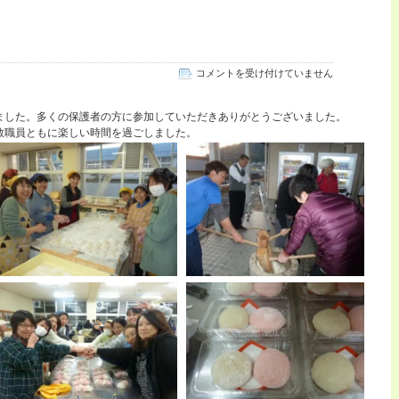
Ｐ
コメントを受け付けていません
Ｔ
Ａ
ました。多くの保護者の方に参加していただきありがとうございました。
餅
教職員ともに楽しい時間を過ごしました。
つ
き
は