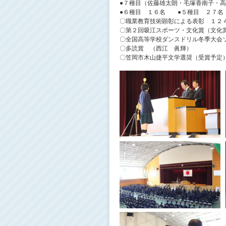
●７種目（佐藤雄太朗・毛塚香南子・
●６種目 １６名 ●５種目 ２７
〇職業教育技術顕彰による表彰 １２
〇第２回吸江スポーツ・文化賞（文化
〇全国高等学校ダンスドリル冬季大会
〇多読賞 （西江 眞輝）
〇笠岡市木山捷平文学選奨（受賞予定