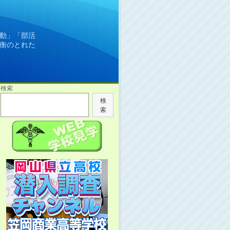
動」「部活
衡のとれた
検索
検
索