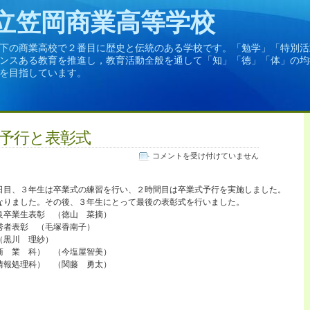
立笠岡商業高等学校
下の商業高校で２番目に歴史と伝統のある学校です。「勉学」「特別活
ンスある教育を推進し，教育活動全般を通して「知」「徳」「体」の均
を目指しています。
予行と表彰式
３
コメントを受け付けていません
年
生
日目、３年生は卒業式の練習を行い、２時間目は卒業式予行を実施しました。
卒
なりました。その後、３年生にとって最後の表彰式を行いました。
業
良卒業生表彰 （徳山 菜摘）
式
秀者表彰 （毛塚香南子）
予
（黒川 理紗）
行
商 業 科） （今塩屋智美）
と
情報処理科） （関藤 勇太）
表
彰
式
は