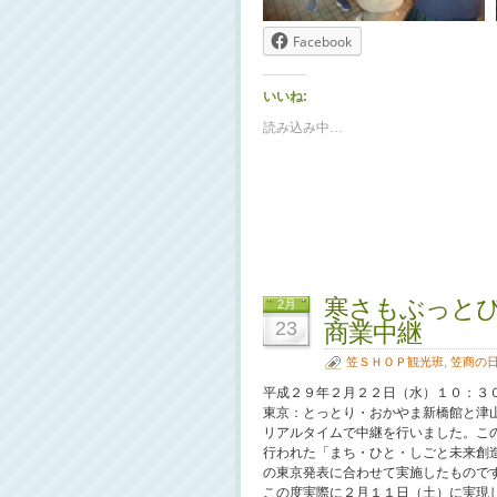
Facebook
いいね:
読み込み中…
寒さもぶっとび
2月
23
商業中継
笠ＳＨＯＰ観光班
,
笠商の
平成２９年２月２２日（水）１０：３
東京：とっとり・おかやま新橋館と津
リアルタイムで中継を行いました。こ
行われた「まち・ひと・しごと未来創
の東京発表に合わせて実施したもので
この度実際に２月１１日（土）に実現