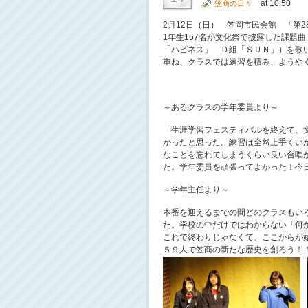
at 10:50
笠商の日々
2月12日（日） 笠岡市民会館 「第
1年生157名が文化祭で披露した課題曲
「ハピネス」 Ｄ組「ＳＵＮ」）を歌
重ね、クラスでは練習を積み、ようや
～あるクラスの学年委員より～
「生涯学習フェスティバルを終えて、
かったと思った。練習は全然上手くい
なことを忘れてしまうくらい良い合唱
た。学年委員を頑張ってよかった！今
～学年主任より～
本番を迎えるまでの間どのクラスもい
た。学校の中だけではわからない「何
これで終わりじゃなくて、ここからが
５９人で笠商の新たな歴史を創ろう！