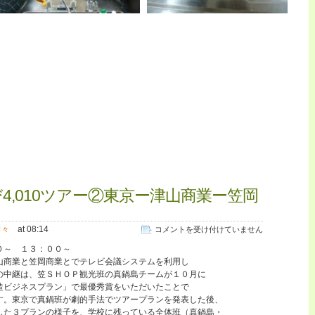
4,010ツアー②東京ー津山商業ー笠岡
at 08:14
寒
日々
コメントを受け付けていません
さ
０～ １３：００～
も
山商業と笠岡商業とでテレビ会議システムを利用し
ぶ
の中継は、笠ＳＨＯＰ観光班の真鍋島チームが１０月に
っ
造ビジネスプラン」で最優秀賞をいただいたことで
と
す。東京で真鍋班が劇的手法でツアープランを発表した後、
び
した３プランの様子を、学校に残っている全体班（真鍋島・