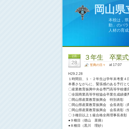
岡山県
本校は，県
動」のバラ
人材の育成
３年生 卒業式
2月
28
at 17:07
笠商の日々
H29.2.28
１時間目、１・２年生は学年末考査４
本番さながらに、緊張感のある予行と
〇産業教育振興中央会専門高等学校優
〇全国商業高等学校協会卒業生成績優
〇岡山県産業教育振興会 特別表彰 
〇岡山県産業教育振興会 会長表彰（
〇岡山県産業教育振興会 会長表彰（
〇３種目以上１級合格全商理事長表彰
●９種目（徳山 菜摘）
●８種目（黒川 理紗）