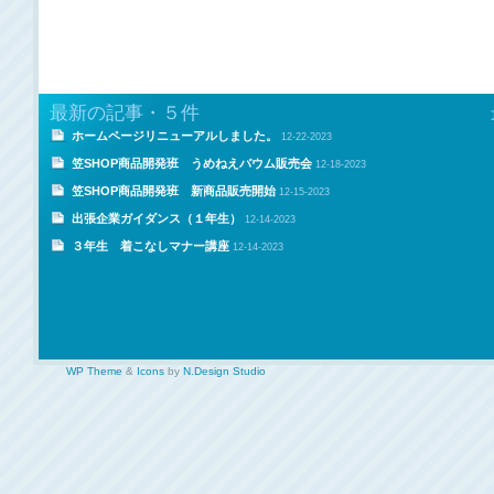
最新の記事・５件
ホームページリニューアルしました。
12-22-2023
笠SHOP商品開発班 うめねえバウム販売会
12-18-2023
笠SHOP商品開発班 新商品販売開始
12-15-2023
出張企業ガイダンス（１年生）
12-14-2023
３年生 着こなしマナー講座
12-14-2023
WP Theme
&
Icons
by
N.Design Studio