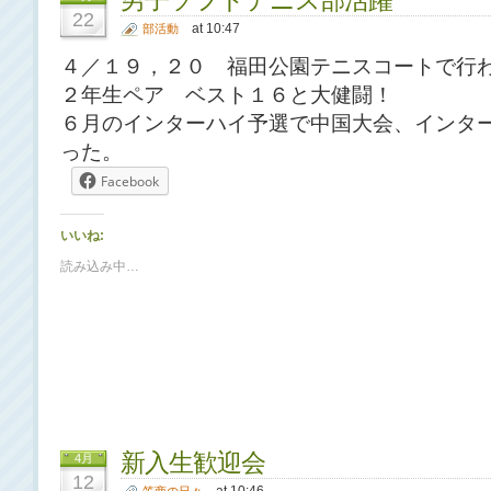
男子ソフトテニス部活躍
22
at 10:47
部活動
４／１９，２０ 福田公園テニスコートで行
２年生ペア ベスト１６と大健闘！
６月のインターハイ予選で中国大会、インタ
った。
Facebook
いいね:
読み込み中…
新入生歓迎会
4月
12