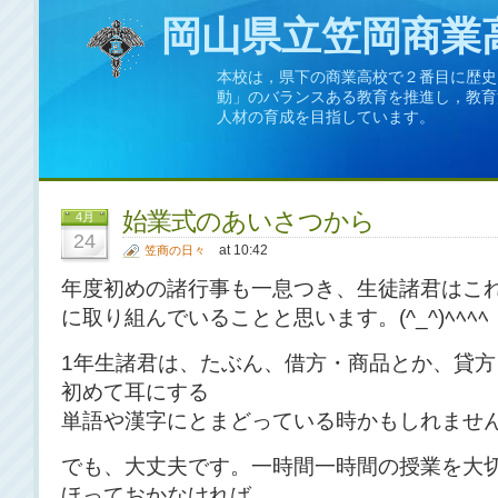
岡山県立笠岡商業
本校は，県下の商業高校で２番目に歴史
動」のバランスある教育を推進し，教育
人材の育成を目指しています。
始業式のあいさつから
4月
24
at 10:42
笠商の日々
年度初めの諸行事も一息つき、生徒諸君はこ
に取り組んでいることと思います。(^_^)ﾍﾍﾍﾍ
1年生諸君は、たぶん、借方・商品とか、貸
初めて耳にする
単語や漢字にとまどっている時かもしれませ
でも、大丈夫です。一時間一時間の授業を大
ほっておかなければ。