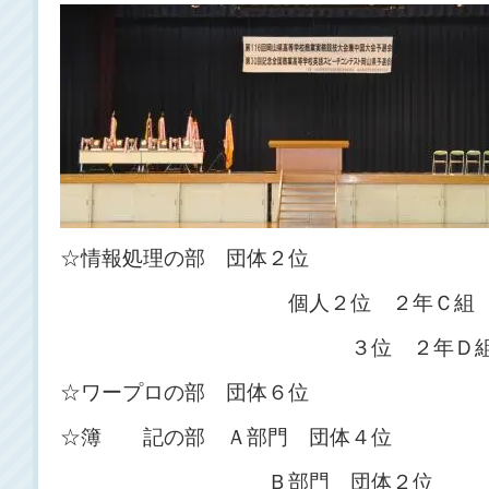
☆情報処理の部 団体２位
個人２位 ２年Ｃ組 谷
３位 ２年Ｄ組 久
☆ワープロの部 団体６位
☆簿 記の部 Ａ部門 団体４位
Ｂ部門 団体２位