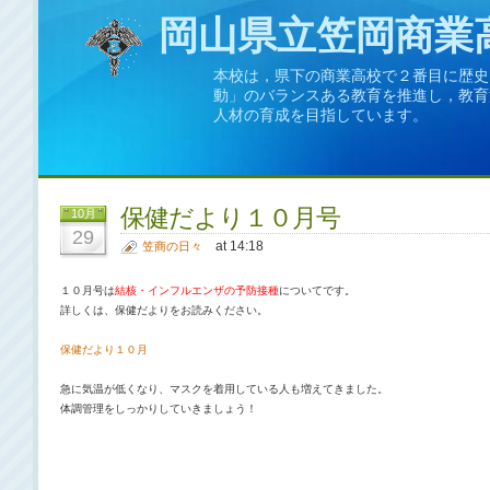
岡山県立笠岡商業
本校は，県下の商業高校で２番目に歴史
動」のバランスある教育を推進し，教育
人材の育成を目指しています。
保健だより１０月号
10月
29
at 14:18
笠商の日々
１０月号は
結核・インフルエンザの予防接種
についてです。

保健だより１０月
急に気温が低くなり、マスクを着用している人も増えてきました。

体調管理をしっかりしていきましょう！
