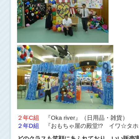
２年C組
『Oka river』
２年D組
『おもちゃ屋の殿堂!? イワ☆タホ
どのクラスも笑顔にあふれており、いい販売