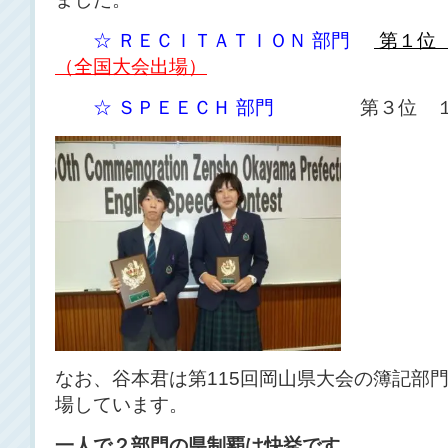
☆ ＲＥＣＩＴＡＴＩＯＮ 部門
第１位
（全国大会出場
）
☆ ＳＰＥＥＣＨ 部門
第３位 １年
なお、谷本君は第115回岡山県大会の簿記部
場しています。
一人で２部門の県制覇は快挙です。