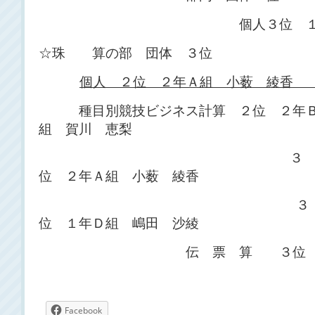
個人３位 １年Ｃ組 
☆珠 算の部 団体 ３位
個人 ２位 ２年Ａ組 小薮 綾香 
種目別競技ビジネス計算 ２位 ２年
組 賀川 恵梨
３
位 ２年Ａ組 小薮 綾香
３
位 １年Ｄ組 嶋田 沙綾
伝 票 算 ３位 ２年Ａ
Facebook