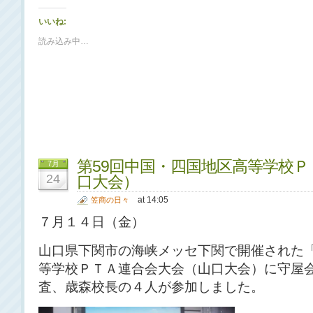
いいね:
読み込み中…
第59回中国・四国地区高等学校
7月
24
口大会）
at 14:05
笠商の日々
７月１４日（金）
山口県下関市の海峡メッセ下関で開催された
等学校ＰＴＡ連合会大会（山口大会）に守屋
査、歳森校長の４人が参加しました。