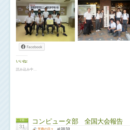
Facebook
いいね:
読み込み中…
コンピュータ部 全国大会報告
7月
31
at 08:59
笠商の日々