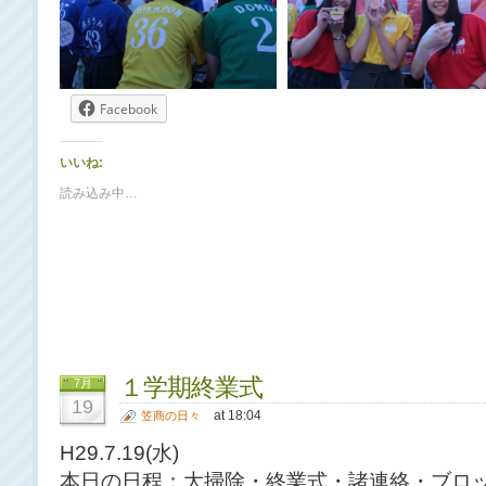
Facebook
いいね:
読み込み中…
１学期終業式
7月
19
at 18:04
笠商の日々
H29.7.19(水)
本日の日程：大掃除・終業式・諸連絡・ブロ