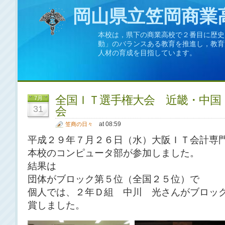
岡山県立笠岡商業
本校は，県下の商業高校で２番目に歴史
動」のバランスある教育を推進し，教育
人材の育成を目指しています。
全国ＩＴ選手権大会 近畿・中国
7月
31
会
at 08:59
笠商の日々
平成２９年７月２６日（水）大阪ＩＴ会計専
本校のコンピュータ部が参加しました。
結果は
団体がブロック第５位（全国２５位）で
個人では、２年Ｄ組 中川 光さんがブロッ
賞しました。