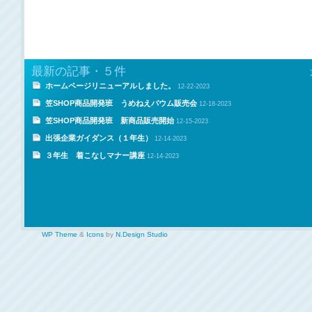
最新の記事・５件
ホームページリニューアルしました。
12-22-2023
笠SHOP商品開発班 うめねえバウム販売会
12-18-2023
笠SHOP商品開発班 新商品販売開始
12-15-2023
出張企業ガイダンス（１年生）
12-14-2023
３年生 着こなしマナー講座
12-14-2023
WP Theme
&
Icons
by
N.Design Studio