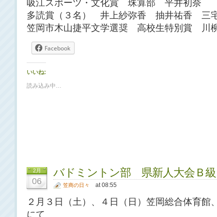
吸江スポーツ・文化賞 珠算部 平井初奈
多読賞（３名） 井上紗弥香 抽井祐香 三
笠岡市木山捷平文学選奨 高校生特別賞 川
Facebook
いいね:
読み込み中…
バドミントン部 県新人大会Ｂ級
2月
06
at 08:55
笠商の日々
２月３日（土）、４日（日）笠岡総合体育館
にて