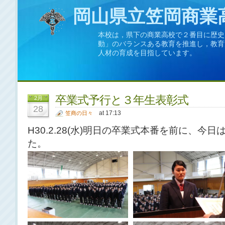
岡山県立笠岡商業
本校は，県下の商業高校で２番目に歴史
動」のバランスある教育を推進し，教育
人材の育成を目指しています。
卒業式予行と３年生表彰式
2月
28
at 17:13
笠商の日々
H30.2.28(水)明日の卒業式本番を前に、
た。