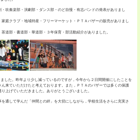
祭
へ
劇・吹奏楽部・演劇部・ダンス部・のど自慢・有志バンドの発表がありまし
の
ご
・家庭クラブ・地域特産・フリーマーケット・ＰＴＡバザーの販売がありまし
来
場
・茶道部・書道部・華道部・３年保育・部活動紹介がありました。
あ
り
が
と
う
ご
ざ
い
りました。昨年より少し減っているのですが，今年から２日間開催にしたことを
ま
さん来ていただけたと考えております。また，ＰＴＡのバザーでは多くの保護
し
盛り上げていただきました。ありがとうございました。
た。
は
事を通して学んだ「仲間との絆」を大切にしながら，学校生活をさらに充実さ