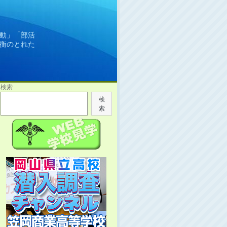
動」「部活
衡のとれた
検索
検
索