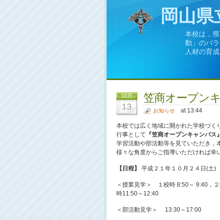
岡山県
本校は，県
動」のバラ
人材の育成
笠商オープン
10月
13
at 13:44
お知らせ
本校では広く地域に開かれた学校づく
行事として
『笠商オープンキャンパス
学習活動や部活動等を見ていただき，
様々な角度からご指導いただければ幸
【日程】
平成２１年１０月２４日(土)
＜授業見学＞ １校時 8:50～ 9:40，２校
時11:50～12:40
＜部活動見学＞ 13:30～17:00