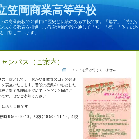
立笠岡商業高等学校
下の商業高校で２番目に歴史と伝統のある学校です。「勉学」「特別活
ンスある教育を推進し，教育活動全般を通して「知」「徳」「体」の均
を目指しています。
キャンパス（ご案内）
笠
コメントを受け付けていません
商
りの一環として，「おかやま教育の日」の関連
オ
』
を実施いたします。普段の授業を中心とした
ー
本校に対する理解を深めていただくと同時に，
プ
いです。ぜひご参加ください。
ン
キ
 出入り自由です。
ャ
ン
時 9:50～10:40，３校時10:50～11:40，４校
パ
ス
（ご
案