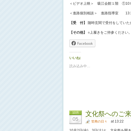
＜ビデオ上映＞ 吸江会館１階 ①10:00
＜進路個別相談＞ 進路指導室 13:30
【受 付】
随時玄関で受付をしていた
【その他】
○上履きをご持参ください
Facebook
いいね:
読み込み中…
文化祭へのご
10月
05
at 13:22
笠商の日々
10月2日(金)，3日(土)と，文化祭を開