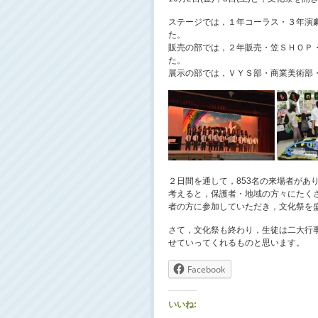
ステージでは，１年コーラス・３年演
た。
販売の部では，２年販売・笠ＳＨＯＰ
た。
展示の部では，ＶＹＳ部・商業美術部
２日間を通して，853名の来場者があ
考えると，保護者・地域の方々にたく
者の方に参加していただき，文化祭を
さて，文化祭も終わり，生徒は二大行
せていってくれるものと思います。
Facebook
いいね: