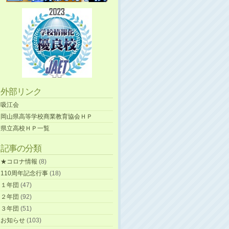
外部リンク
吸江会
岡山県高等学校商業教育協会ＨＰ
県立高校ＨＰ一覧
記事の分類
★コロナ情報
(8)
110周年記念行事
(18)
１年団
(47)
２年団
(92)
３年団
(51)
お知らせ
(103)