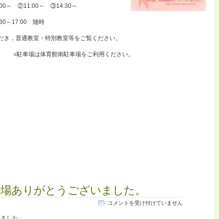
内）
～ ②11:00～ ③14:30～
は
～17:00 随時
だき，普通教室・特別教室等をご覧ください。
。 ○駐車場は体育館南駐車場をご利用ください。
来場ありがとうございました。
文
コメントを受け付けていません
化
きました。