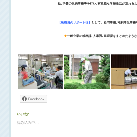
給､学費の収納事務等を行い､有意義な学校生活が送れる
【教職員のサポート役】
として、給与事務､福利厚生事務
★
一般企業の総務課､人事課､経理課をまとめたよう
Facebook
いいね:
読み込み中…