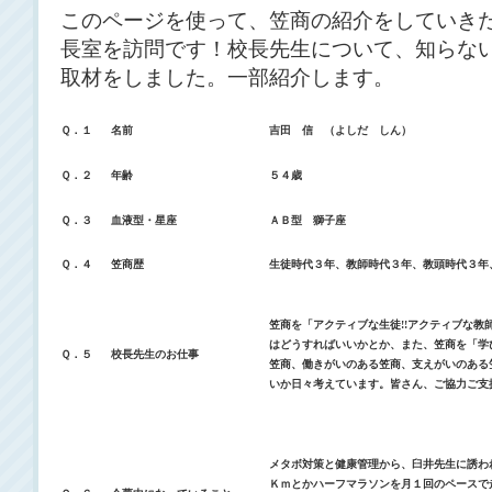
このページを使って、笠商の紹介をしていき
長室を訪問です！校長先生について、知らな
取材をしました。一部紹介します。
Ｑ．１
名前
吉田 信 （よしだ しん）
Ｑ．２
年齢
５４歳
Ｑ．３
血液型・星座
ＡＢ型 獅子座
Ｑ．４
笠商歴
生徒時代３年、教師時代３年、教頭時代３年
笠商を「アクティブな生徒!!アクティブな教師
はどうすればいいかとか、また、笠商を「学
Ｑ．５
校長先生のお仕事
笠商、働きがいのある笠商、支えがいのある
いか日々考えています。皆さん、ご協力ご支
メタボ対策と健康管理から、臼井先生に誘わ
Ｋｍとかハーフマラソンを月１回のペースで