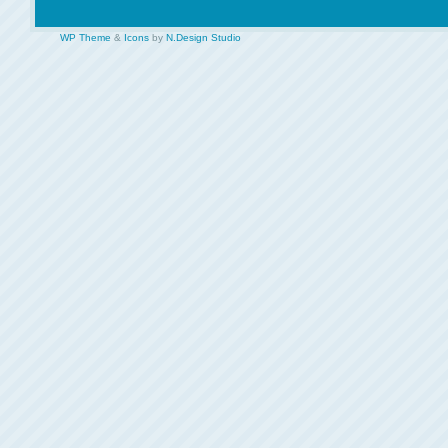
WP Theme
&
Icons
by
N.Design Studio