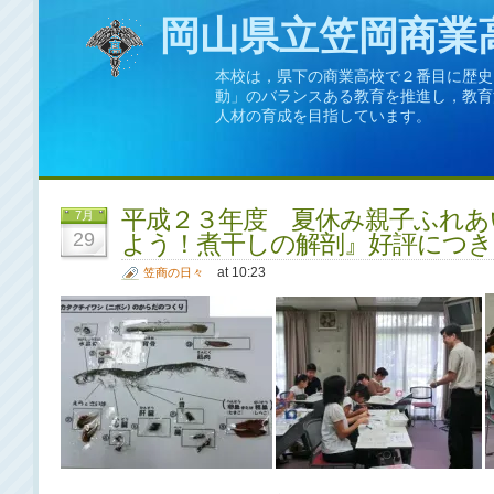
岡山県立笠岡商業
本校は，県下の商業高校で２番目に歴史
動」のバランスある教育を推進し，教育
人材の育成を目指しています。
平成２３年度 夏休み親子ふれあ
7月
29
よう！煮干しの解剖』好評につき
at 10:23
笠商の日々