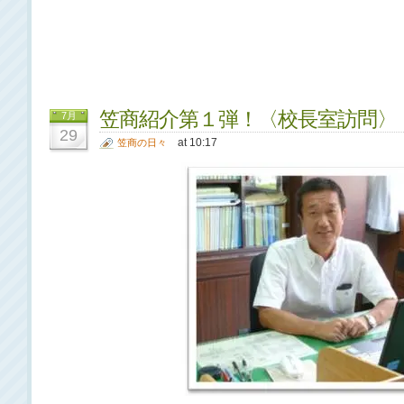
笠商紹介第１弾！〈校長室訪問〉
7月
29
at 10:17
笠商の日々