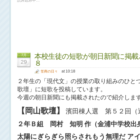
読み込み中…
本校生徒の短歌が朝日新聞に掲載
7月
29
８
at 10:18
笠商の日々
２年生の「現代文」の授業の取り組みのひと
歌壇」に短歌を投稿しています。
今週の朝日新聞にも掲載されたので紹介しま
【岡山歌壇】
濱田棟人選 第５２回（
２年Ｂ組 岡村 知明 作（金浦中学校出
太陽にぎらぎら照らされもう無理だ ア