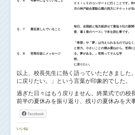
Ｑ．６
今夢中になっていること
ＥＸＩＬＥのコンサートに行くことです。昨
月の神戸総合運動公園の両方にチケットが当
毎日、全国紙と地方紙併せて最低３社の新聞
Ｑ．７
最近楽しんでいること
冊、週１冊のペース）で本を読む事です。
「希望」や「夢」は与えられるものではなく
と努力。小さいことの積み重ねから。笠商に
Ｑ．８
笠商生徒にメッセージ
る。夢がある。」笠商ってそんな学
校。 もう一
に戻りたい。
以上、校長先生に熱く語っていただきました
に戻りたい。」という言葉が印象的でした。
過ぎた日々はもう戻りません。終業式での校
前半の夏休みを振り返り、残りの夏休みを大
Facebook
いいね: