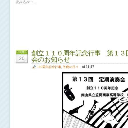
読み込み中…
創立１１０周年記念行事 第１３
7月
26
会のお知らせ
at 11:47
110周年記念行事
,
笠商の日々