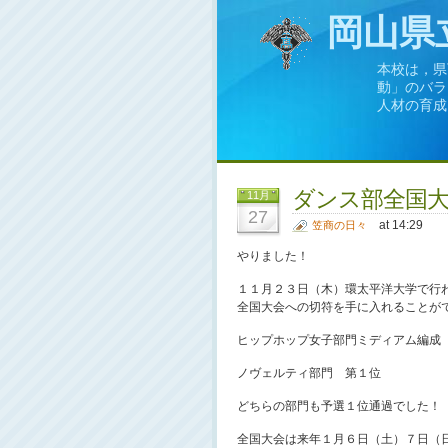
岡山県
本校は，県
動」のバラ
人材の育成
ダンス部全国大
11月
27
at 14:29
笠商の日々
やりました！
１１月２３日（木）環太平洋大学で行
全国大会への切符を手に入れることが
ヒップホップ女子部門ミディアム編成
ノヴェルティ部門 第１位
どちらの部門も予選１位通過でした！
全国大会は来年１月６日（土）７日（