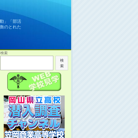
動」「部活
衡のとれた
検索
検
索