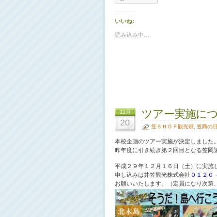
いいね:
読み込み中…
ツアー実施に
11月
20
笠ＳＨＯＰ観光班
,
笠商の
本校企画のツアー実施が決定しました
昨年度に引き続き第２回目となる笠岡
平成２９年１２月１６日（土）に実施
申し込みは井笠観光株式会社
０１２０
お願いいたします。（定員になり次第