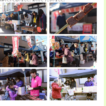
頑張りたいと思いました。ありがとうございました。
り
に
出
店
し
ま
し
た
は