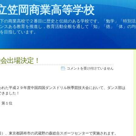
立笠岡商業高等学校
下の商業高校で２番目に歴史と伝統のある学校です。「勉学」「特別活
ンスある教育を推進し，教育活動全般を通して「知」「徳」「体」の均
を目指しています。
会出場決定！
ダ
コメントを受け付けていません
ン
ス
部
われた平成２９年度中国四国ダンスドリル秋季競技大会において、ダンス部は
全
できました！
国
大
 第１位
会
出
場
決
定！
日）、東京都調布市の武蔵野の森総合スポーツセンターで実施されます。
は