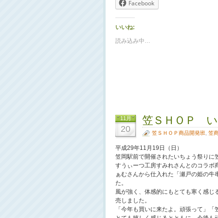
Facebook
いいね:
読み込み中…
笠ＳＨＯＰ 
11月
20
笠ＳＨＯＰ商品開発班
,
笠
平成29年11月19日（日）
笠岡駅前で開催されたいちょう祭りに
すうぃーつ工房すみれさんとのコラボ
ぁむさんから仕入れた「瀬戸の姫の牛串
た。
風が強く、体感的にもとても寒く感じ
売しました。
「今年も買いに来たよ。頑張って」「