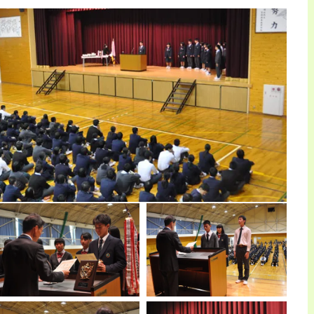
伝
達
式・
壮
行
式・
研
修
参
加
報
告
は