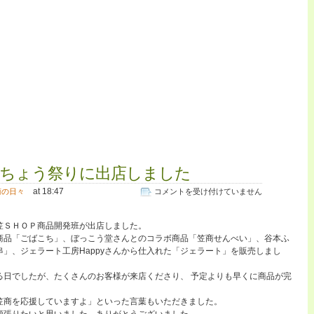
いちょう祭りに出店しました
at 18:47
笠
商の日々
コメントを受け付けていません
Ｓ
Ｈ
笠ＳＨＯＰ商品開発班が出店しました。
Ｏ
商品「ごばこち」、ぼっこう堂さんとのコラボ商品「笠商せんべい」、谷本ふ
Ｐ
」、ジェラート工房Happyさんから仕入れた「ジェラート」を販売しまし
い
ち
る日でしたが、たくさんのお客様が来店くださり、 予定よりも早くに商品が完
ょ
う
笠商を応援していますよ」といった言葉もいただきました。
祭