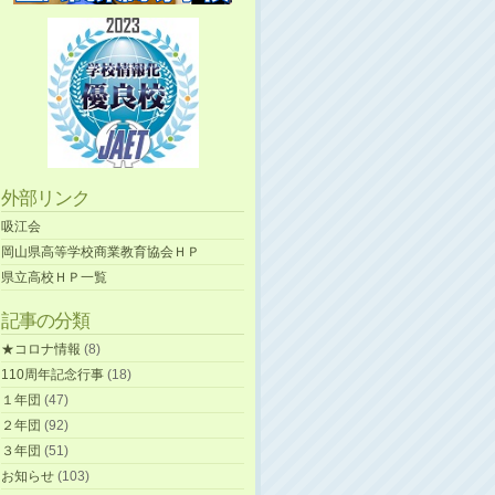
外部リンク
吸江会
岡山県高等学校商業教育協会ＨＰ
県立高校ＨＰ一覧
記事の分類
★コロナ情報
(8)
110周年記念行事
(18)
１年団
(47)
２年団
(92)
３年団
(51)
お知らせ
(103)