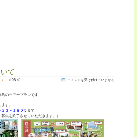
ついて
at 08:41
ツ
日々
コメントを受け付けていません
ア
。
ー
諸島のツアープランです。
実
施
します。
に
－２３－１８０５
まで
つ
、募集を終了させていただきます。）
い
て
は