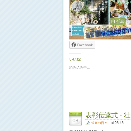
Facebook
いいね:
読み込み中…
表彰伝達式・壮
11月
08
at 08:48
笠商の日々