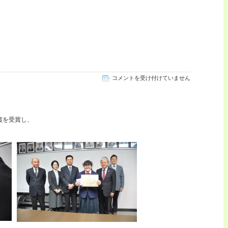
税
コメントを受け付けていません
の
作
文
で
賞を受賞し、
表
彰
は