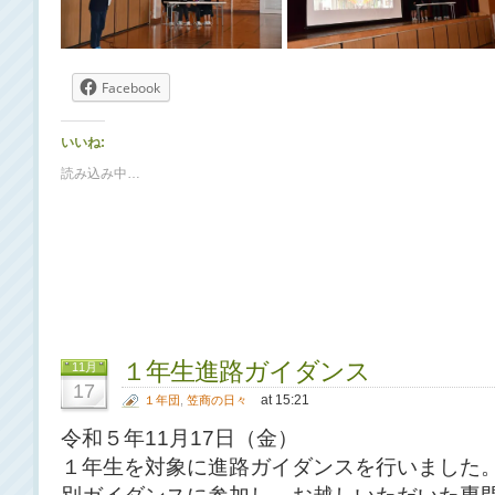
Facebook
いいね:
読み込み中…
１年生進路ガイダンス
11月
17
at 15:21
１年団
,
笠商の日々
令和５年11月17日（金）
１年生を対象に進路ガイダンスを行いました