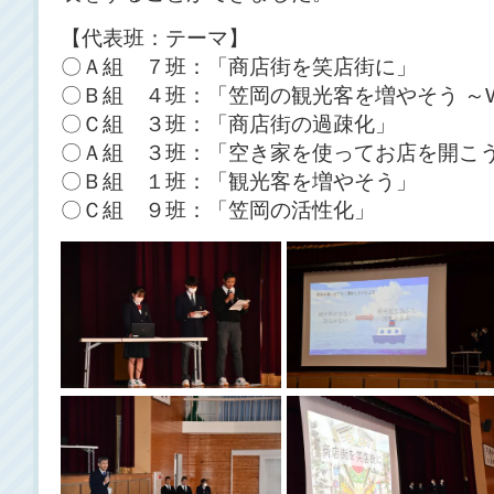
【代表班：テーマ】
〇Ａ組 ７班：「商店街を笑店街に」
〇Ｂ組 ４班：「笠岡の観光客を増やそう ～Wel
〇Ｃ組 ３班：「商店街の過疎化」
〇Ａ組 ３班：「空き家を使ってお店を開こ
〇Ｂ組 １班：「観光客を増やそう」
〇Ｃ組 ９班：「笠岡の活性化」