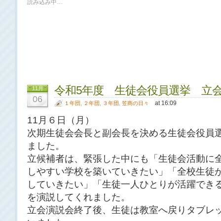
読み込み中…
令和5年度 生徒会役員選挙 立
11月
06
at 16:09
１年団
,
２年団
,
３年団
,
笠商の日々
11月６日（月）
次期生徒会会長と副会長を決める生徒会役員
ました。
立候補者は、緊張した中にも「生徒会活動に
しやすい学校を築いていきたい」「全校生徒
していきたい」「生徒一人ひとりが活躍でき
を演説してくれました。
立会演説会終了後、生徒は教室へ戻りタブレ