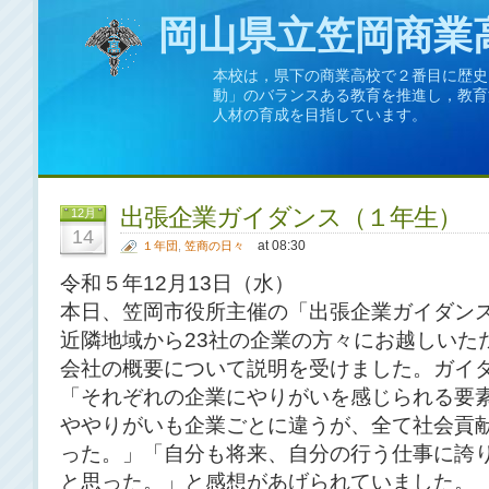
岡山県立笠岡商業
本校は，県下の商業高校で２番目に歴史
動」のバランスある教育を推進し，教育
人材の育成を目指しています。
出張企業ガイダンス（１年生）
12月
14
at 08:30
１年団
,
笠商の日々
令和５年12月13日（水）
本日、笠岡市役所主催の「出張企業ガイダン
近隣地域から23社の企業の方々にお越しいた
会社の概要について説明を受けました。ガイ
「それぞれの企業にやりがいを感じられる要
ややりがいも企業ごとに違うが、全て社会貢
った。」「自分も将来、自分の行う仕事に誇
と思った。」と感想があげられていました。