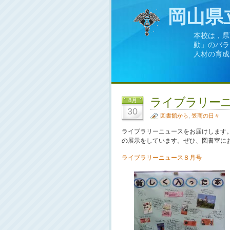
岡山県
本校は，県
動」のバラ
人材の育成
ライブラリーニ
8月
30
図書館から
,
笠商の日々
ライブラリーニュースをお届けします
の展示をしています。ぜひ、図書室に
ライブラリーニュース８月号