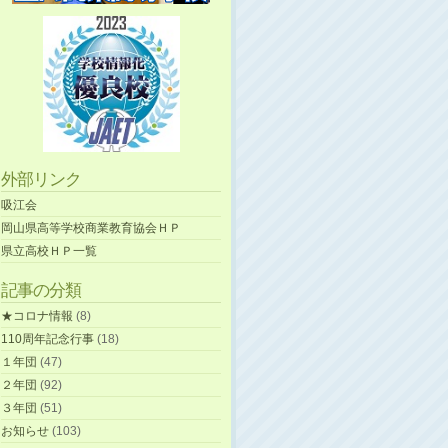
外部リンク
吸江会
岡山県高等学校商業教育協会ＨＰ
県立高校ＨＰ一覧
記事の分類
★コロナ情報
(8)
110周年記念行事
(18)
１年団
(47)
２年団
(92)
３年団
(51)
お知らせ
(103)