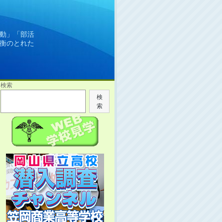
動」「部活
衡のとれた
検索
検
索