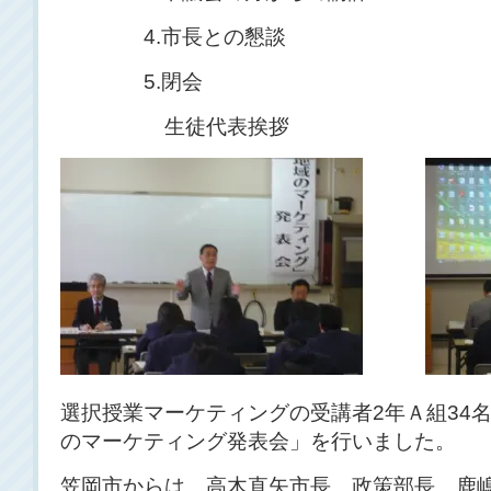
4.市長との懇談
5.閉会
生徒代表挨拶
選択授業マーケティングの受講者2年Ａ組34名
のマーケティング発表会」を行いました。
笠岡市からは、高木直矢市長、政策部長 鹿