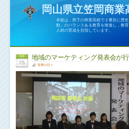
岡山県立笠岡商業
本校は，県下の商業高校で２番目に歴史
動」のバランスある教育を推進し，教育
人材の育成を目指しています。
地域のマーケティング発表会が
3月
25
笠商の日々