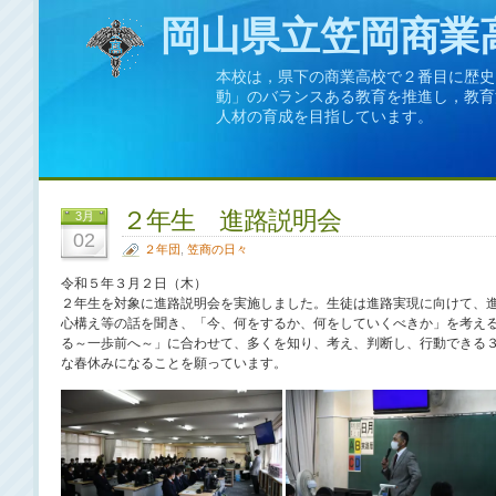
岡山県立笠岡商業
本校は，県下の商業高校で２番目に歴史
動」のバランスある教育を推進し，教育
人材の育成を目指しています。
２年生 進路説明会
3月
02
２年団
,
笠商の日々
令和５年３月２日（木）
２年生を対象に進路説明会を実施しました。生徒は進路実現に向けて、
心構え等の話を聞き、「今、何をするか、何をしていくべきか」を考え
る～一歩前へ～」に合わせて、多くを知り、考え、判断し、行動できる
な春休みになることを願っています。