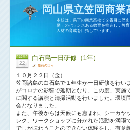
岡山県立笠岡商業
本校は，県下の商業高校で２番目に歴史
動」のバランスある教育を推進し，教育
人材の育成を目指しています。
白石島一日研修（1年）
10月
22
笠商の日々
１０月２２日（金）
笠岡諸島の白石島で１年生が一日研修を行い
がコロナの影響で延期となり、この度、実施
に関する講演と清掃活動を行いました。環境
会となりました。
また、午後からは天候にも恵まれ、シーカヤ
レク、ワークショップに分かれた活動を満喫
でしか味わうことのできない体験をし、有意