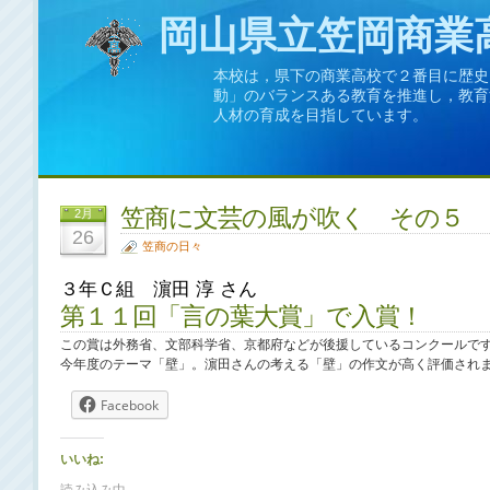
岡山県立笠岡商業
本校は，県下の商業高校で２番目に歴史
動」のバランスある教育を推進し，教育
人材の育成を目指しています。
笠商に文芸の風が吹く その５
2月
26
笠商の日々
３年Ｃ組 濵田 淳 さん
第１１回「言の葉大賞」で入賞！
この賞は外務省、文部科学省、京都府などが後援しているコンクールで
今年度のテーマ「壁」。濵田さんの考える「壁」の作文が高く評価され
Facebook
いいね: