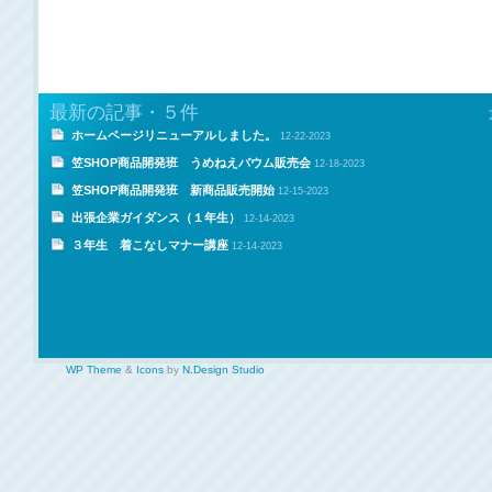
最新の記事・５件
ホームページリニューアルしました。
12-22-2023
笠SHOP商品開発班 うめねえバウム販売会
12-18-2023
笠SHOP商品開発班 新商品販売開始
12-15-2023
出張企業ガイダンス（１年生）
12-14-2023
３年生 着こなしマナー講座
12-14-2023
WP Theme
&
Icons
by
N.Design Studio