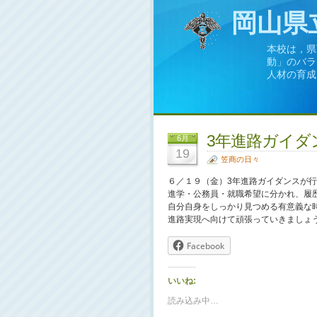
岡山県
本校は，県
動」のバラ
人材の育成
3年進路ガイダ
6月
19
笠商の日々
６／１９（金）3年進路ガイダンスが
進学・公務員・就職希望に分かれ、履
自分自身をしっかり見つめる有意義な
進路実現へ向けて頑張っていきましょ
Facebook
いいね:
読み込み中…