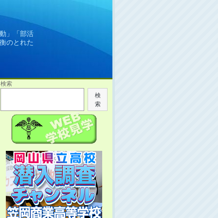
動」「部活
衡のとれた
検索
検
索