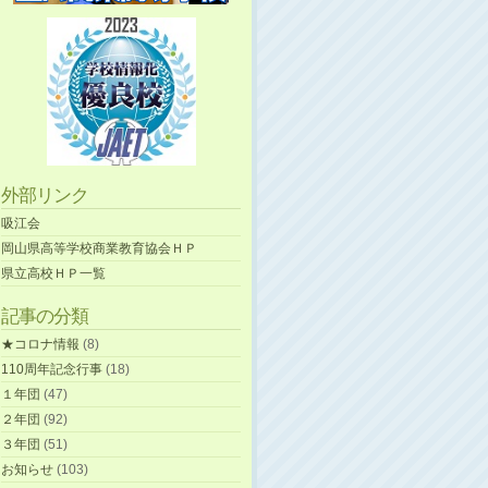
外部リンク
吸江会
岡山県高等学校商業教育協会ＨＰ
県立高校ＨＰ一覧
記事の分類
★コロナ情報
(8)
110周年記念行事
(18)
１年団
(47)
２年団
(92)
３年団
(51)
お知らせ
(103)