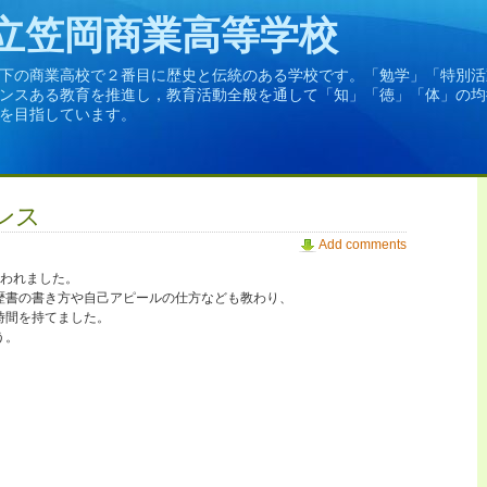
立笠岡商業高等学校
下の商業高校で２番目に歴史と伝統のある学校です。「勉学」「特別活
ンスある教育を推進し，教育活動全般を通して「知」「徳」「体」の均
を目指しています。
ンス
Add comments
行われました。
歴書の書き方や自己アピールの仕方なども教わり、
時間を持てました。
う。