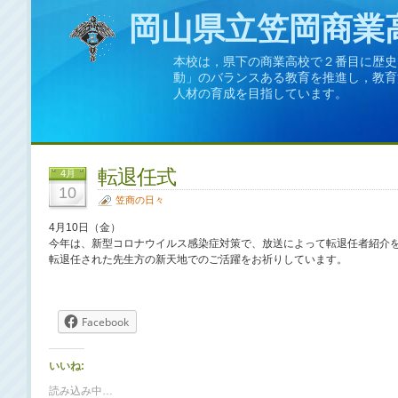
岡山県立笠岡商業
本校は，県下の商業高校で２番目に歴史
動」のバランスある教育を推進し，教育
人材の育成を目指しています。
転退任式
4月
10
笠商の日々
4月10日（金）
今年は、新型コロナウイルス感染症対策で、放送によって転退任者紹介
転退任された先生方の新天地でのご活躍をお祈りしています。
Facebook
いいね:
読み込み中…