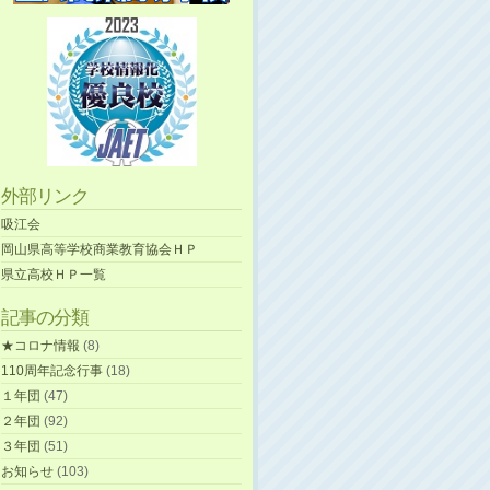
外部リンク
吸江会
岡山県高等学校商業教育協会ＨＰ
県立高校ＨＰ一覧
記事の分類
★コロナ情報
(8)
110周年記念行事
(18)
１年団
(47)
２年団
(92)
３年団
(51)
お知らせ
(103)