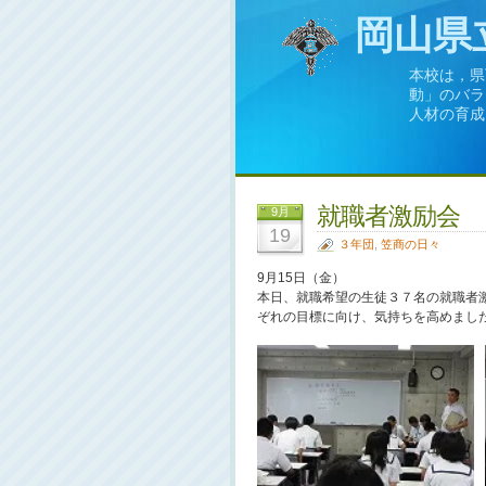
岡山県
本校は，県
動」のバラ
人材の育成
就職者激励会
9月
19
３年団
,
笠商の日々
9月15日（金）
本日、就職希望の生徒３７名の就職者
ぞれの目標に向け、気持ちを高めまし