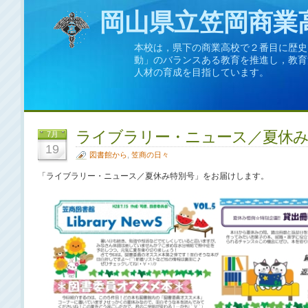
岡山県立笠岡商業
本校は，県下の商業高校で２番目に歴史
動」のバランスある教育を推進し，教育
人材の育成を目指しています。
ライブラリー・ニュース／夏休み
7月
19
図書館から
,
笠商の日々
「ライブラリー・ニュース／夏休み特別号」をお届けします。