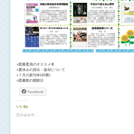
○図書委員のオススメ本
○夏休みの貸出・返却について
○７月の新刊本(40冊)
○図書館の開館日
Facebook
いいね:
読み込み中…