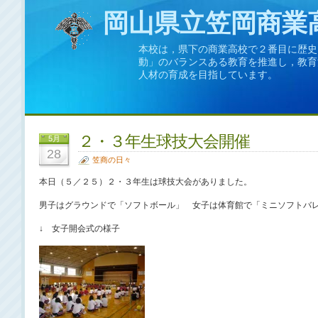
岡山県立笠岡商業
本校は，県下の商業高校で２番目に歴史
動」のバランスある教育を推進し，教育
人材の育成を目指しています。
２・３年生球技大会開催
5月
28
笠商の日々
本日（５／２５）２・３年生は球技大会がありました。
男子はグラウンドで「ソフトボール」 女子は体育館で「ミニソフトバ
↓ 女子開会式の様子