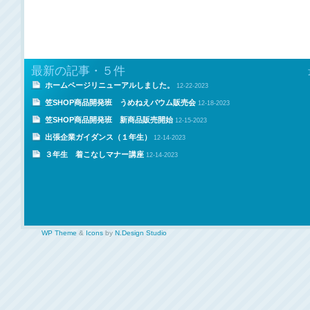
最新の記事・５件
ホームページリニューアルしました。
12-22-2023
笠SHOP商品開発班 うめねえバウム販売会
12-18-2023
笠SHOP商品開発班 新商品販売開始
12-15-2023
出張企業ガイダンス（１年生）
12-14-2023
３年生 着こなしマナー講座
12-14-2023
WP Theme
&
Icons
by
N.Design Studio