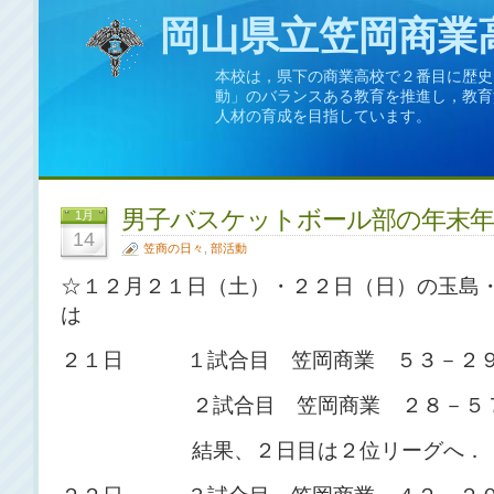
岡山県立笠岡商業
本校は，県下の商業高校で２番目に歴史
動」のバランスある教育を推進し，教育
人材の育成を目指しています。
男子バスケットボール部の年末年
1月
14
笠商の日々
,
部活動
☆１２月２１日（土）・２２日（日）の玉島
は
２１日 １試合目 笠岡商業 ５３－２９
２試合目 笠岡商業 ２８－５７
結果、２日目は２位リーグへ．