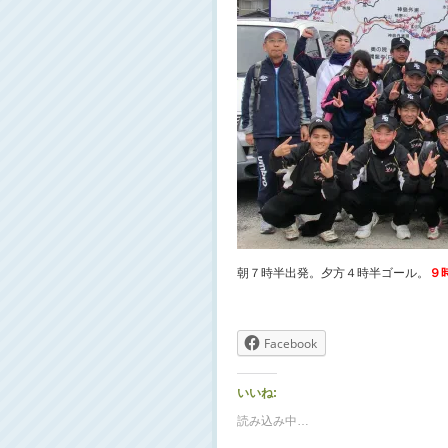
朝７時半出発。夕方４時半ゴール。
９
Facebook
いいね:
読み込み中…