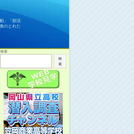
動」「部活
衡のとれた
検索
検
索