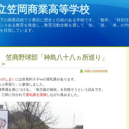
立笠岡商業高等学校
下の商業高校で２番目に歴史と伝統のある学校です。「勉学」「特別活
ンスある教育を推進し，教育活動全般を通して「知」「徳」「体」の均
を目指しています。
 笠商野球部「神島八十八ヵ所巡り」
１＞
Add comments
うのしま）
には全長約３０㎞の巡礼路があります。
八ヵ所巡り」に参加しました。
連帯感を身につける」「体力面の強化」を目指そうという試みです。
、三班に分かれて
巡礼路を清掃
しながら進みました。