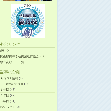
外部リンク
吸江会
岡山県高等学校商業教育協会ＨＰ
県立高校ＨＰ一覧
記事の分類
★コロナ情報
(8)
110周年記念行事
(18)
１年団
(47)
２年団
(92)
３年団
(51)
お知らせ
(103)