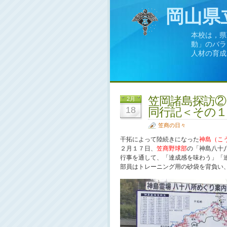
岡山県
本校は，県
動」のバラ
人材の育成
笠岡諸島探訪②
2月
18
同行記＜その
笠商の日々
干拓によって陸続きになった
神島（こ
２月１７日、
笠商野球部
の「神島八十
行事を通して、「達成感を味わう」「
部員はトレーニング用の砂袋を背負い