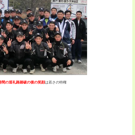
時間の巡礼路踏破の後の笑顔
は若さの特権