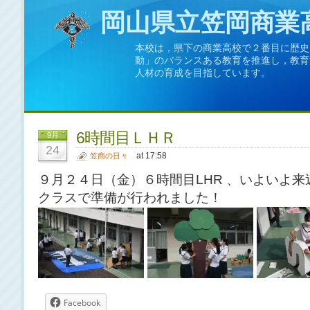
岡山県立笠岡商業
本校は，県下の商業高校で２番目に歴史
動」のバランスある教育を推進し，教育
人材の育成を目指しています。
6時間目ＬＨＲ
9月
24
at 17:58
笠商の日々
９月２４日（金）６時間目LHR 、いよいよ
クラスで準備が行われました！
Facebook