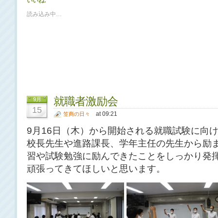
いいね:
読み込み中…
就職者激励会
9月
15
at 09:21
笠商の日々
9月16日（木）から開始される就職試験に向
校長先生や進路課長、学年主任の先生から励
習や試験勉強に励んできたことをしっかり発
頑張ってきてほしいと思います。