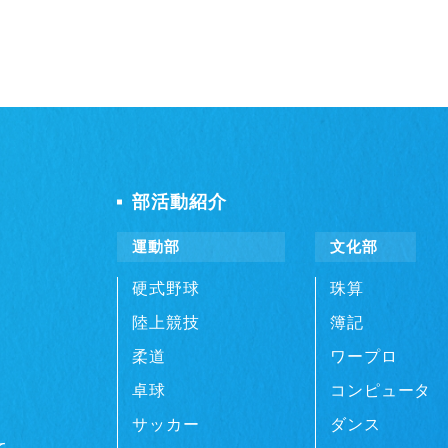
部活動紹介
運動部
文化部
硬式野球
珠算
陸上競技
簿記
柔道
ワープロ
卓球
コンピュータ
サッカー
ダンス