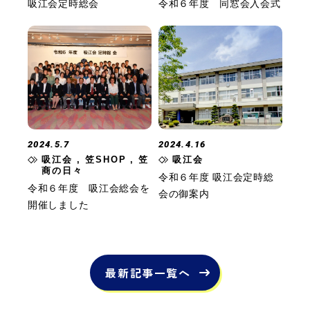
吸江会定時総会
令和６年度 同窓会入会式
2024.5.7
2024.4.16
吸江会 , 笠SHOP , 笠
吸江会
商の日々
令和６年度 吸江会定時総
令和６年度 吸江会総会を
会の御案内
開催しました
最新記事一覧へ