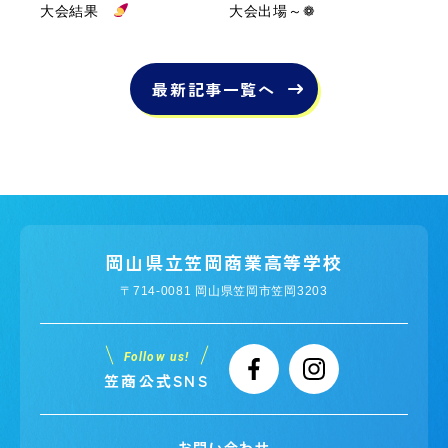
大会結果
大会出場～❁
最新記事一覧へ
岡山県立笠岡商業高等学校
〒714-0081 岡山県笠岡市笠岡3203
Follow us!
笠商公式SNS
お問い合わせ