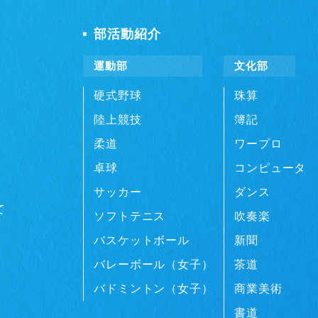
部活動紹介
運動部
文化部
硬式野球
珠算
陸上競技
簿記
柔道
ワープロ
卓球
コンピュータ
サッカー
ダンス
て
ソフトテニス
吹奏楽
バスケットボール
新聞
バレーボール（女子）
茶道
バドミントン（女子）
商業美術
書道