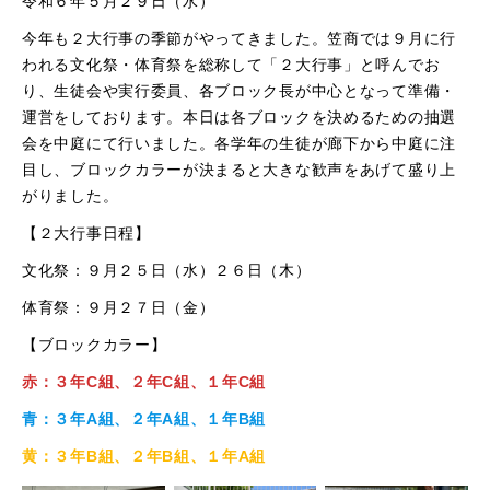
令和６年５月２９日（水）
今年も２大行事の季節がやってきました。笠商では９月に行
われる文化祭・体育祭を総称して「２大行事」と呼んでお
り、生徒会や実行委員、各ブロック長が中心となって準備・
運営をしております。本日は各ブロックを決めるための抽選
会を中庭にて行いました。各学年の生徒が廊下から中庭に注
目し、ブロックカラーが決まると大きな歓声をあげて盛り上
がりました。
【２大行事日程】
文化祭：９月２５日（水）２６日（木）
体育祭：９月２７日（金）
【ブロックカラー】
赤：３年C組、２年C組、１年C組
青：３年A組、２年A組、１年B組
黄：３年B組、２年B組、１年A組