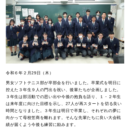
令和６年２月29日（木）
男女ソフトテニス部が卒部会を行いました。卒業式を明日に
控えた３年生９人の門出を祝い、後輩たちが企画しました。
３年生は部活動での思い出や今後の抱負を語り、１・２年生
は来年度に向けた目標を示し、27人が再スタートを切る良い
時間となりました。３年生は明日で卒業し、それぞれの夢に
向かって母校笠商を離れます。そんな先輩たちに良い大会戦
績が届くよう今後も練習に励みます。