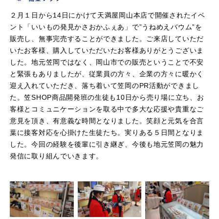
２月１日から14日にかけて天満屋岡山本店で開催されたイベ
ント「いいもの発見かさおかふぇあ」で”うねめえバウム”を
販売し、無事完売することができました。ご来店していただ
いたお客様、購入していただいたお客様ありがとうございま
した。地元笠岡ではなく、岡山市での販売ということで不安
と緊張もありましたが、従業員の方々、企業の方々に暖かく
迎え入れていただき、落ち着いて笠岡のPR活動ができまし
た。笠SHOP商品開発班の生徒も10日から売り場に立ち、お
客様とコミュニケーションを取る中で多大な応援や貴重なご
意見を頂き、有意義な時間となりました。笑顔と元気を合言
葉に接客対応を心掛けた生徒たち。実りある５日間となりま
した。今回の経験を後輩に引き継ぎ、今後も地元笠岡の魅力
発信に取り組んでいきます。