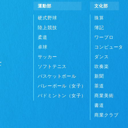
運動部
文化部
硬式野球
珠算
陸上競技
簿記
柔道
ワープロ
卓球
コンピュータ
サッカー
ダンス
て
ソフトテニス
吹奏楽
バスケットボール
新聞
バレーボール（女子）
茶道
バドミントン（女子）
商業美術
書道
商業クラブ