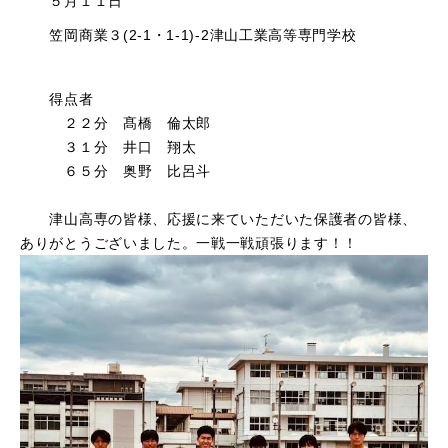
５月１１日
笠岡商業３(2-1・1-1)-2津山工業高等専門学校
得点者
２２分 髙橋 倫太郎
３１分 井口 翔太
６５分 奥野 比呂斗
津山高専の皆様、応援に来ていただいた保護者の皆様、
ありがとうございました。一戦一戦頑張ります！！